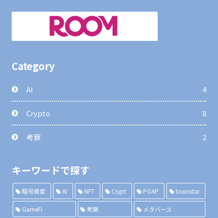
Category
AI
4
Crypto
8
考察
2
キーワードで探す
暗号資産
AI
NFT
Crypt
POAP
townstar
GameFi
考察
メタバース