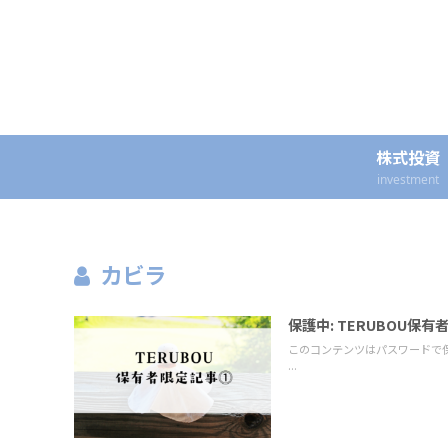
株式投資
investment
カビラ
保護中: TERUBOU保
このコンテンツはパスワードで
...