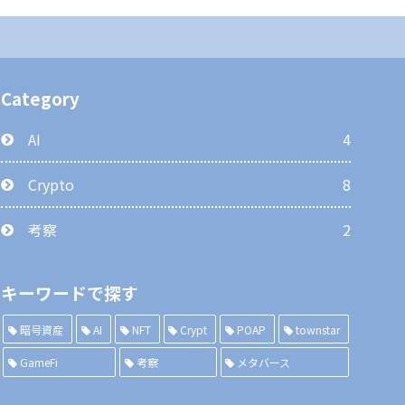
Category
AI
4
Crypto
8
考察
2
キーワードで探す
暗号資産
AI
NFT
Crypt
POAP
townstar
GameFi
考察
メタバース