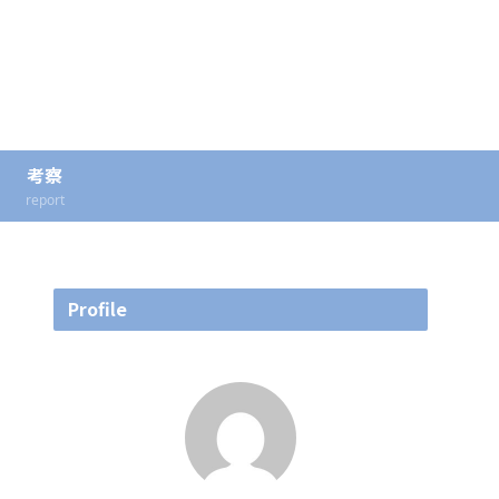
考察
report
Profile